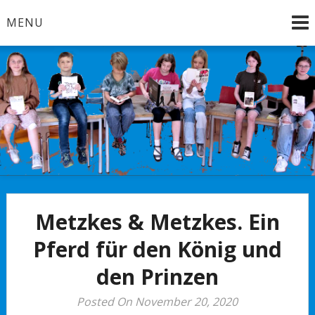
Skip
MENU
to
content
Brandenburg an der Havel
Bücherkinder
Metzkes & Metzkes. Ein
Pferd für den König und
den Prinzen
Posted On November 20, 2020