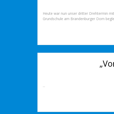
Heute war nun unser dritter Drehtermin mit
Grundschule am Brandenburger Dom begleite
„Vo
...