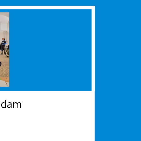
tsdam