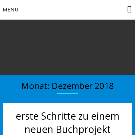
Skip
MENU
to
content
Brandenburg an der Havel
Bücherkinder
Monat:
Dezember 2018
erste Schritte zu einem
neuen Buchprojekt