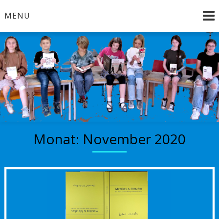
Skip
MENU
to
content
Brandenburg an der Havel
Bücherkinder
Monat:
November 2020