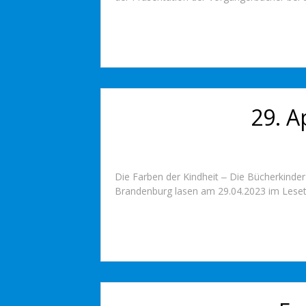
29. A
Die Farben der Kindheit ‒ Die Bücherkinde
Brandenburg lasen am 29.04.2023 im Lesetref