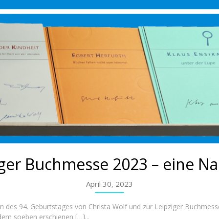
iger Buchmesse 2023 – eine Na
April 30, 2023
n des 94. Geburtstages von Christa Wolf und zur Leipziger Buchmesse
dem soeben erschienen […]...