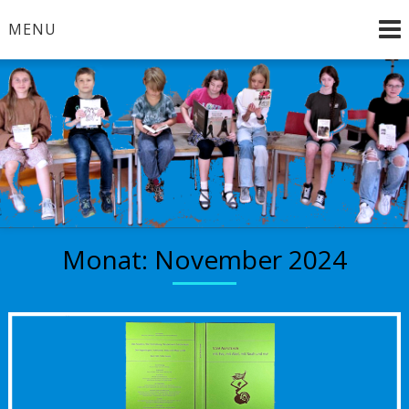
Skip
MENU
to
content
Brandenburg an der Havel
Bücherkinder
Monat:
November 2024