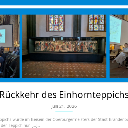
Rückkehr des Einhornteppich
Juni 21, 2026
ppichs wurde im Beisein der Oberbürgermeisters der Stadt Brandenbur
er Teppich nun […]...