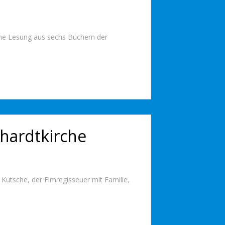
ine Lesung aus sechs Büchern der
thardtkirche
Kutsche, der Fimregisseuer mit Familie,