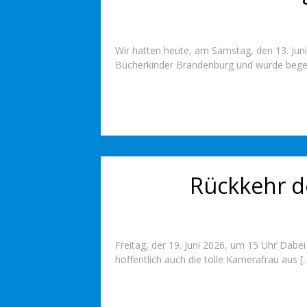
Wir hatten heute, am Samstag, den 13. Jun
Bücherkinder Brandenburg und wurde begeis
Rückkehr de
Freitag, der 19. Juni 2026, um 15 Uhr Dabe
hoffentlich auch die tolle Kamerafrau aus […