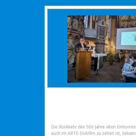
Die Rückkehr des 500 Jahre alten Einhornte
auch im ARTE-Dokfilm zu sehen ist, bekam d