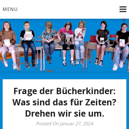
Skip
MENU
to
content
Brandenburg an der Havel
Bücherkinder
Frage der Bücherkinder:
Was sind das für Zeiten?
Drehen wir sie um.
Posted On Januar 27, 2024