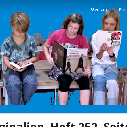
Über uns
Proj
nder
inalien, Heft 252, Seit