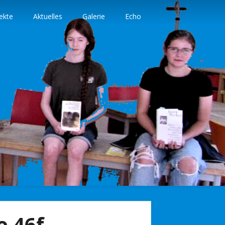
ekte
Aktuelles
Galerie
Echo
e 46f