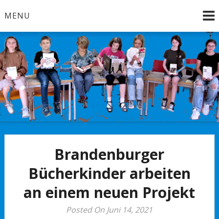
Skip
MENU
to
content
Brandenburg an der Havel
Bücherkinder
Brandenburger
Bücherkinder arbeiten
an einem neuen Projekt
Posted On Juni 14, 2021