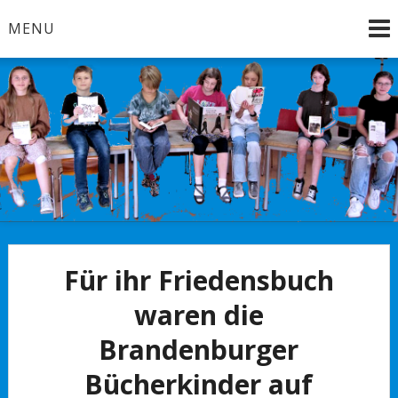
Skip
MENU
to
content
Brandenburg an der Havel
Bücherkinder
Für ihr Friedensbuch
waren die
Brandenburger
Bücherkinder auf