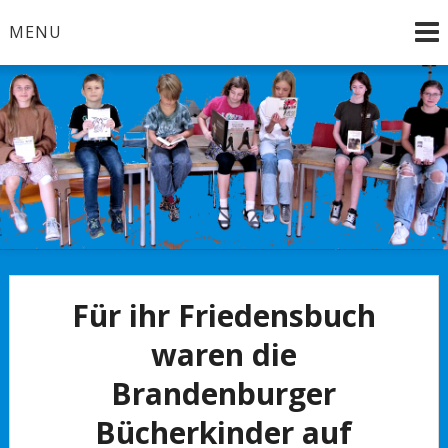
Skip
MENU
to
content
Brandenburg an der Havel
Bücherkinder
Für ihr Friedensbuch
waren die
Brandenburger
Bücherkinder auf