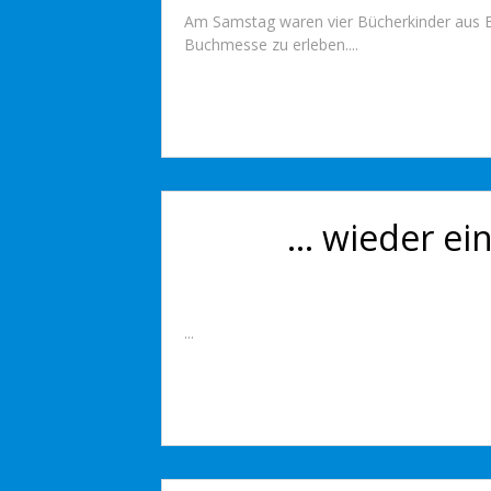
Am Samstag waren vier Bücherkinder aus Br
Buchmesse zu erleben....
… wieder ein
...