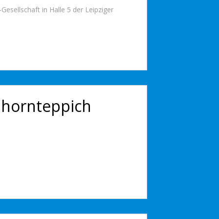
sellschaft in Halle 5 der Leipziger
inhornteppich