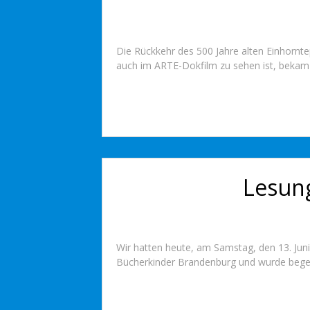
Die Rückkehr des 500 Jahre alten Einhornte
auch im ARTE-Dokfilm zu sehen ist, bekam d
Lesung
Wir hatten heute, am Samstag, den 13. Jun
Bücherkinder Brandenburg und wurde begeis