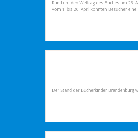
Rund um den Welttag des Buches am 23. Apr
Vom 1. bis 26. April konnten Besucher eine [
Der Stand der Bücherkinder Brandenburg wa