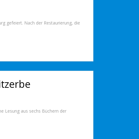
g gefeiert. Nach der Restaurierung, die
itzerbe
ine Lesung aus sechs Büchern der