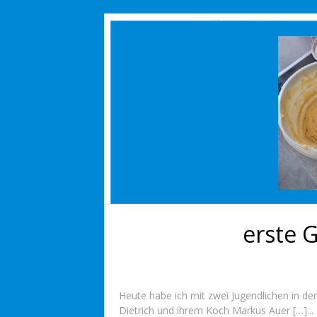
erste G
Heute habe ich mit zwei Jugendlichen in d
Dietrich und ihrem Koch Markus Auer […]...