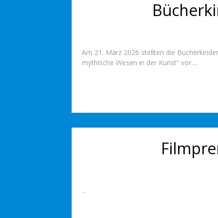
Bücherki
Am 21. März 2026 stellten die Bücherkinde
mythische Wesen in der Kunst“ vor....
Filmpre
...