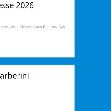
esse 2026
 Jahres „Vom Mehrwert des Einhorns. Das
arberini