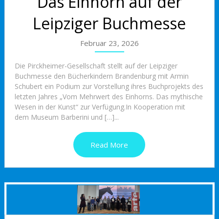
Das Einhorn auf der
Leipziger Buchmesse
Februar 23, 2026
Die Pirckheimer-Gesellschaft stellt auf der Leipziger
Buchmesse den Bücherkindern Brandenburg mit Armin
Schubert ein Podium zur Vorstellung ihres Buchprojekts des
letzten Jahres „Vom Mehrwert des Einhorns. Das mythische
Wesen in der Kunst“ zur Verfügung.In Kooperation mit
dem Museum Barberini und […]...
Read More