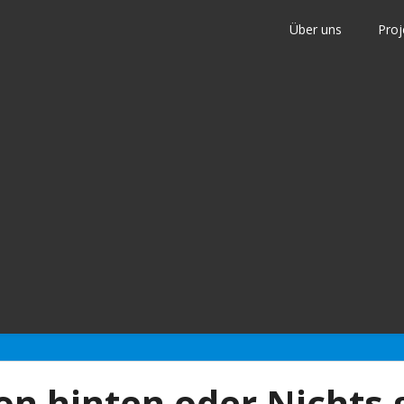
Über uns
Proj
nder
n hinten oder Nichts 