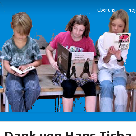
Über uns
Proj
nder
Dank von Hans Ticha