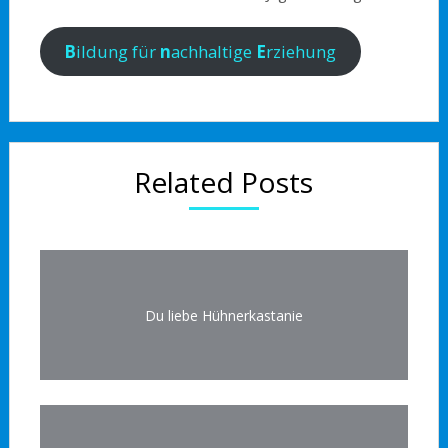
B
ildung für
n
achhaltige
E
rziehung
Related Posts
Du liebe Hühnerkastanie